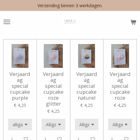
Verzending binnen 3 werkdagen.
Ga
direct
naar
de
hoofdinhoud
Verjaard
Verjaard
Verjaard
Verjaard
ag
ag
ag
ag
special
special
special
special
cupcake
cupcake
cupcake
cupcake
purple
roze
naturel
roze
glitter
€ 4,25
€ 4,25
€ 4,25
€ 4,25
In winkelwagen
In winkelwagen
In winkelwagen
In winkelwag