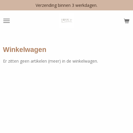
Verzending binnen 3 werkdagen.
Ga
direct
naar
de
hoofdinhoud
Winkelwagen
Er zitten geen artikelen (meer) in de winkelwagen.