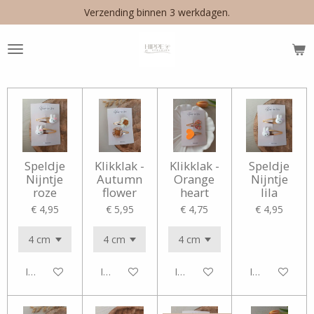
Verzending binnen 3 werkdagen.
Ga
direct
naar
de
hoofdinhoud
Speldje
Klikklak -
Klikklak -
Speldje
Nijntje
Autumn
Orange
Nijntje
roze
flower
heart
lila
€ 4,95
€ 5,95
€ 4,75
€ 4,95
In winkelwagen
In winkelwagen
In winkelwagen
In winkelwag