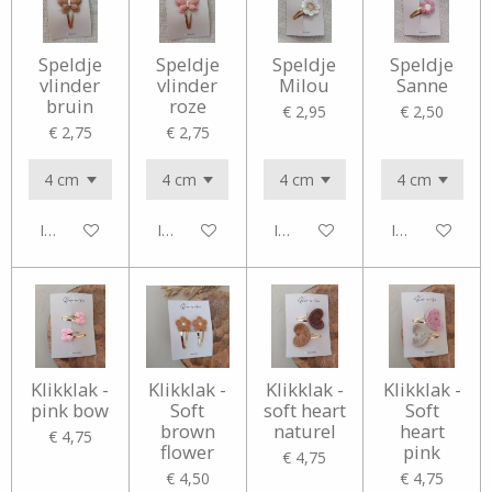
Speldje
Speldje
Speldje
Speldje
vlinder
vlinder
Milou
Sanne
bruin
roze
€ 2,95
€ 2,50
€ 2,75
€ 2,75
In winkelwagen
In winkelwagen
In winkelwagen
In winkelwag
Klikklak -
Klikklak -
Klikklak -
Klikklak -
pink bow
Soft
soft heart
Soft
brown
naturel
heart
€ 4,75
flower
pink
€ 4,75
€ 4,50
€ 4,75