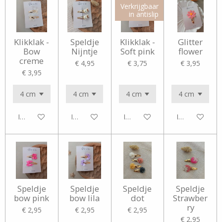
Verkrijgbaar
in antislip
Klikklak -
Speldje
Klikklak -
Glitter
Bow
Nijntje
Soft pink
flower
creme
€ 4,95
€ 3,75
€ 3,95
€ 3,95
In winkelwagen
In winkelwagen
In winkelwagen
In winkelwag
Speldje
Speldje
Speldje
Speldje
bow pink
bow lila
dot
Strawber
ry
€ 2,95
€ 2,95
€ 2,95
€ 2,95