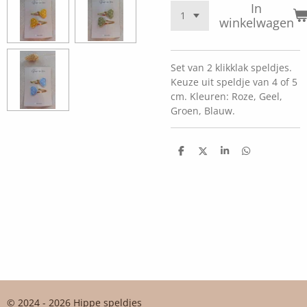
In
winkelwagen
Set van 2 klikklak speldjes.
Keuze uit speldje van 4 of 5
cm. Kleuren: Roze, Geel,
Groen, Blauw.
D
D
S
D
e
e
h
e
l
e
a
l
e
l
r
e
n
e
n
© 2024 - 2026 Hippe speldjes