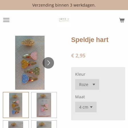
Verzending binnen 3 werkdagen.
Ga
direct
naar
de
hoofdinhoud
Speldje hart
€ 2,95
Kleur
Maat