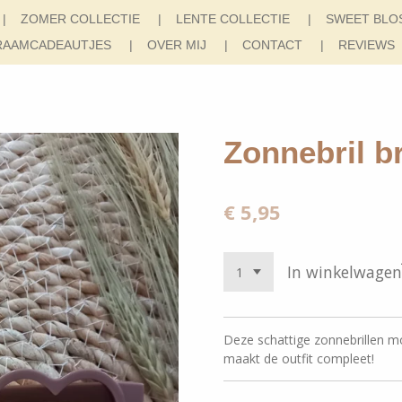
ZOMER COLLECTIE
LENTE COLLECTIE
SWEET BLO
RAAMCADEAUTJES
OVER MIJ
CONTACT
REVIEWS
Zonnebril b
€ 5,95
In winkelwagen
Deze schattige zonnebrillen mo
maakt de outfit compleet!