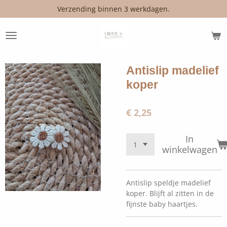
Verzending binnen 3 werkdagen.
Ga
direct
naar
de
hoofdinhoud
Antislip madelief
koper
€ 2,25
In
winkelwagen
Antislip speldje madelief
koper. Blijft al zitten in de
fijnste baby haartjes.