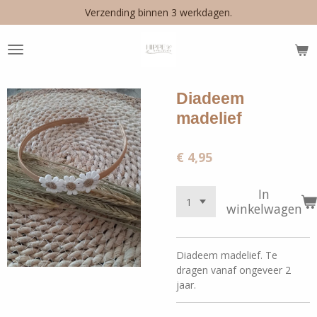
Verzending binnen 3 werkdagen.
Ga
direct
naar
de
hoofdinhoud
Diadeem
madelief
€ 4,95
In
winkelwagen
Diadeem madelief. Te
dragen vanaf ongeveer 2
jaar.