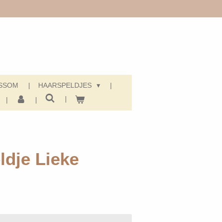
SSOM
HAARSPELDJES
ldje Lieke