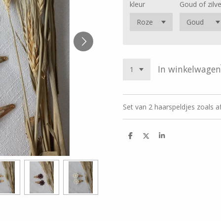
kleur
Goud of zilve
In winkelwagen
Set van 2 haarspeldjes zoals af
D
D
S
e
e
h
l
e
a
e
l
r
n
e