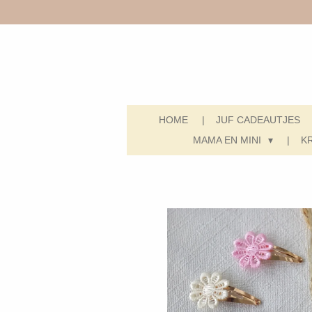
Ga
direct
naar
de
hoofdinhoud
HOME
JUF CADEAUTJES
MAMA EN MINI
K