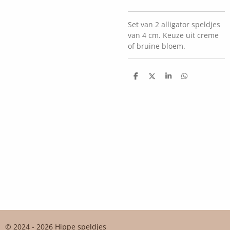
Set van 2 alligator speldjes
van 4 cm. Keuze uit creme
of bruine bloem.
D
D
S
D
e
e
h
e
l
e
a
l
e
l
r
e
n
e
n
© 2024 - 2026 Hippe speldjes