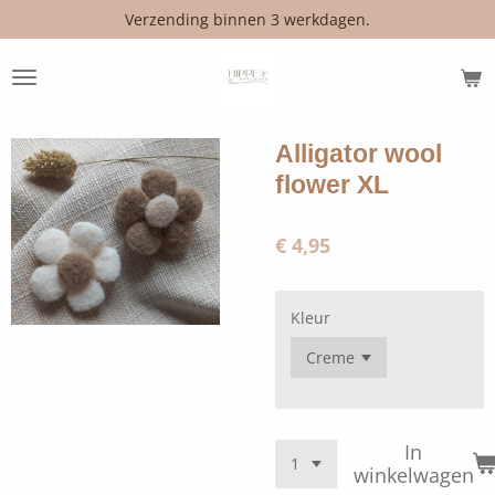
Verzending binnen 3 werkdagen.
Ga
direct
naar
de
hoofdinhoud
Alligator wool
flower XL
€ 4,95
Kleur
In
winkelwagen