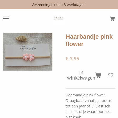
Verzending binnen 3 werkdagen.
Ga
direct
naar
de
hoofdinhoud
Haarbandje pink
flower
€ 3,95
In
winkelwagen
Haarbandje pink flower.
Draagbaar vanaf geboorte
tot een jaar of 5. Elastisch
zacht stofje waardoor het
niet knelt.