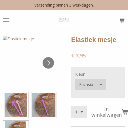
Verzending binnen 3 werkdagen.
Ga
direct
naar
de
hoofdinhoud
Elastiek mesje
€ 3,95
Kleur
In
winkelwagen