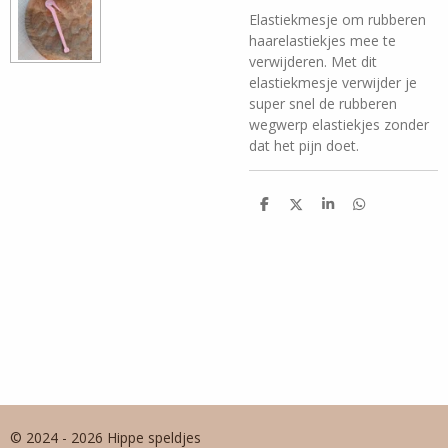
Elastiekmesje om rubberen
haarelastiekjes mee te
verwijderen. Met dit
elastiekmesje verwijder je
super snel de rubberen
wegwerp elastiekjes zonder
dat het pijn doet.
D
D
S
D
e
e
h
e
l
e
a
l
e
l
r
e
n
e
n
© 2024 - 2026 Hippe speldjes