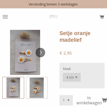
Verzending binnen 3 werkdagen.
Ga
direct
naar
de
hoofdinhoud
Setje oranje
madelief
€ 2,95
Maat
In
winkelwagen