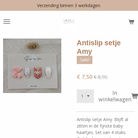
Verzending binnen 3 werkdagen.
Ga
direct
naar
de
hoofdinhoud
Antislip setje
Amy
Sale!
€ 7,50
€ 8,95
In
winkelwagen
Antislip setje Amy. Blijft al
zitten in de fijnste baby
haartjes. Set van 4 stuks.