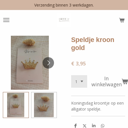
Verzending binnen 3 werkdagen.
Ga
direct
naar
de
hoofdinhoud
Speldje kroon
gold
€ 3,95
In
winkelwagen
Koningsdag kroontje op een
alligator speldje.
D
D
S
D