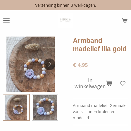
Verzending binnen 3 werkdagen.
Ga
direct
naar
de
hoofdinhoud
Armband
madelief lila gold
€ 4,95
In
winkelwagen
Armband madelief. Gemaakt
van siliconen kralen en
madelief.