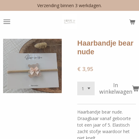
Verzending binnen 3 werkdagen.
Ga
direct
naar
de
hoofdinhoud
Haarbandje bear
nude
€ 3,95
In
winkelwagen
Haarbandje bear nude.
Draagbaar vanaf geboorte
tot een jaar of 5. Elastisch
zacht stofje waardoor het
niet knelt.