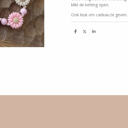
klikt de ketting open.
Ook leuk om cadeau te geven.
D
D
S
e
e
h
l
e
a
e
l
r
n
e