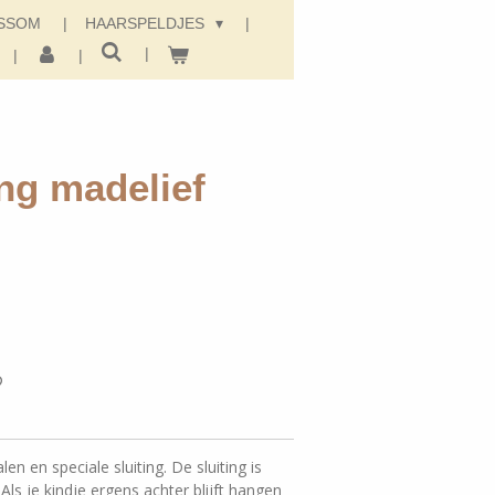
SSOM
HAARSPELDJES
ing madelief
len en speciale sluiting. De sluiting is
. Als je kindje ergens achter blijft hangen