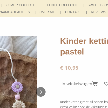
ZOMER COLLECTIE
LENTE COLLECTIE
SWEET BLO
RAAMCADEAUTJES
OVER MIJ
CONTACT
REVIEWS
Kinder kett
pastel
€ 10,95
In winkelwagen
Kinder ketting met siliconen kra
extra veilig door de kliksluiting