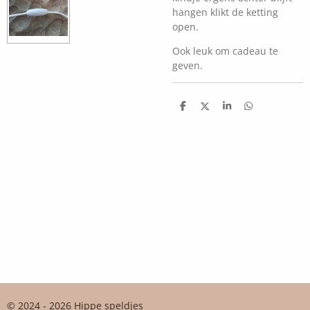
hangen klikt de ketting
open.
Ook leuk om cadeau te
geven.
D
D
S
D
e
e
h
e
l
e
a
l
e
l
r
e
n
e
n
© 2024 - 2026 Hippe speldjes