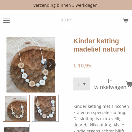
Verzending binnen 3 werkdagen.
Ga
direct
naar
de
hoofdinhoud
Kinder ketting
madelief naturel
€ 10,95
In
winkelwagen
Kinder ketting met siliconen
kralen en speciale sluiting.
De sluiting is extra veilig
door de kliksluiting. Als je
kindje ergens achter blijft