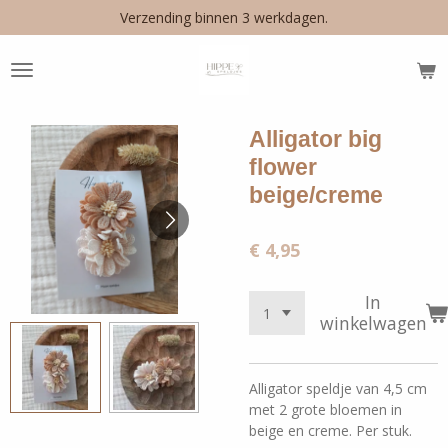
Verzending binnen 3 werkdagen.
Ga
direct
naar
de
hoofdinhoud
Alligator big
flower
beige/creme
€ 4,95
In
winkelwagen
Alligator speldje van 4,5 cm
met 2 grote bloemen in
beige en creme. Per stuk.