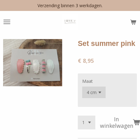
Verzending binnen 3 werkdagen.
Ga
direct
naar
de
hoofdinhoud
Set summer pink
€ 8,95
Maat
In
winkelwagen