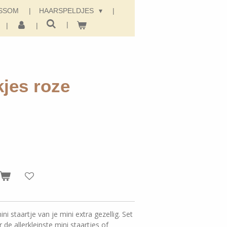
SSOM
HAARSPELDJES
kjes roze
ni staartje van je mini extra gezellig. Set
 de allerkleinste mini staartjes of