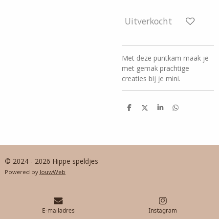
Uitverkocht
Met deze puntkam maak je
met gemak prachtige
creaties bij je mini.
D
D
S
D
e
e
h
e
l
e
a
l
e
l
r
e
n
e
n
© 2024 - 2026 Hippe speldjes
Powered by
JouwWeb
E-mailadres
Instagram