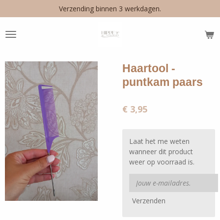
Verzending binnen 3 werkdagen.
Ga
direct
naar
de
hoofdinhoud
Haartool -
puntkam paars
€ 3,95
Laat het me weten
wanneer dit product
weer op voorraad is.
Verzenden