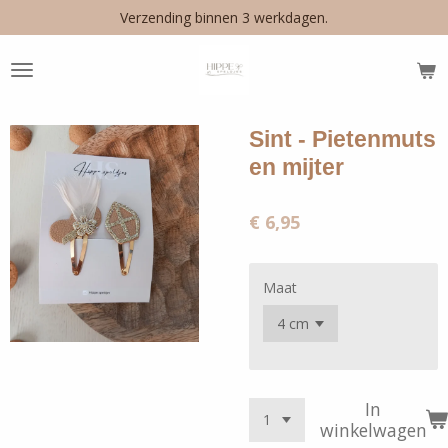
Verzending binnen 3 werkdagen.
Ga
direct
naar
de
hoofdinhoud
Sint - Pietenmuts
en mijter
€ 6,95
Maat
In
winkelwagen