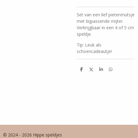
Set van een lief pietenmutsje
met bijpassende mijter.
Verkrijgbaar in een 4 of 5 cm
speldje.
Tip: Leuk als
schoencadeautje!
D
D
S
D
e
e
h
e
l
e
a
l
e
l
r
e
n
e
n
© 2024 - 2026 Hippe speldjes