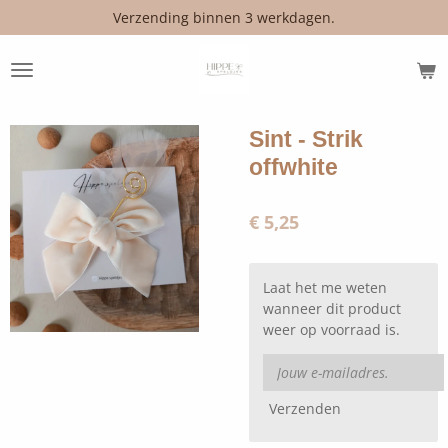
Verzending binnen 3 werkdagen.
Ga
direct
naar
de
hoofdinhoud
Sint - Strik
offwhite
€ 5,25
Laat het me weten
wanneer dit product
weer op voorraad is.
Verzenden