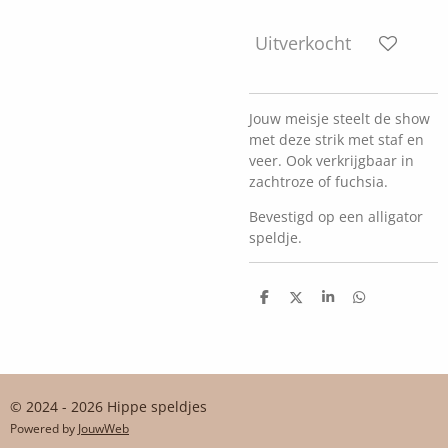
Uitverkocht
Jouw meisje steelt de show
met deze strik met staf en
veer. Ook verkrijgbaar in
zachtroze of fuchsia.
Bevestigd op een alligator
speldje.
D
D
S
D
e
e
h
e
l
e
a
l
e
l
r
e
n
e
n
© 2024 - 2026 Hippe speldjes
Powered by
JouwWeb