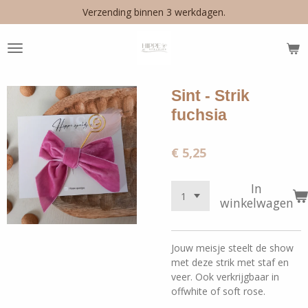
Verzending binnen 3 werkdagen.
Ga
direct
naar
de
hoofdinhoud
Sint - Strik
fuchsia
€ 5,25
In
winkelwagen
Jouw meisje steelt de show
met deze strik met staf en
veer. Ook verkrijgbaar in
offwhite of soft rose.