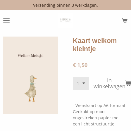
Verzending binnen 3 werkdagen.
Ga
direct
naar
de
hoofdinhoud
Kaart welkom
kleintje
€ 1,50
In
winkelwagen
- Wenskaart op A6-formaat.
Gedrukt op mooi
ongestreken papier met
een licht structuurtje