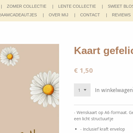
ZOMER COLLECTIE
LENTE COLLECTIE
SWEET BLO
RAAMCADEAUTJES
OVER MIJ
CONTACT
REVIEWS
Kaart gefeli
€ 1,50
In winkelwagen
- Wenskaart op A6-formaat. G
een licht structuurtje
- Inclusief kraft envelop