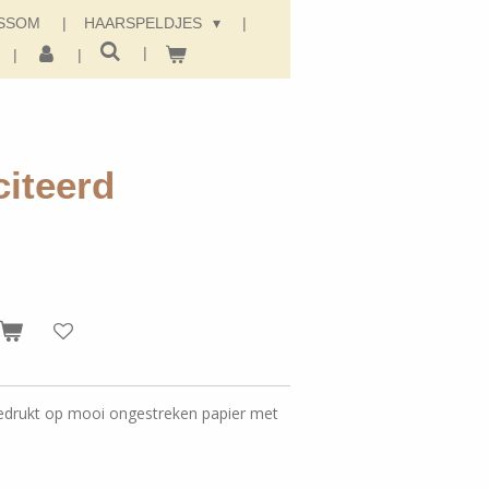
SSOM
HAARSPELDJES
citeerd
edrukt op mooi ongestreken papier met