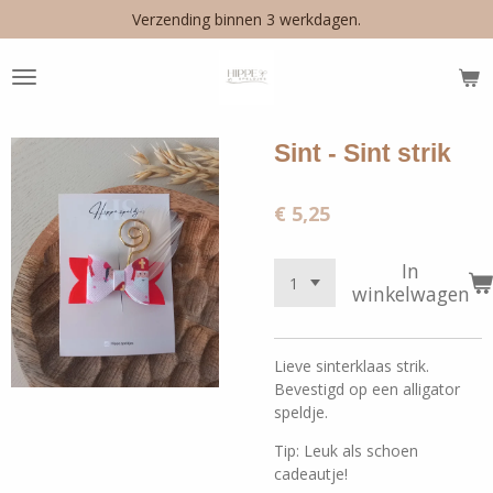
Verzending binnen 3 werkdagen.
Ga
direct
naar
de
hoofdinhoud
Sint - Sint strik
€ 5,25
In
winkelwagen
Lieve sinterklaas strik.
Bevestigd op een alligator
speldje.
Tip: Leuk als schoen
cadeautje!