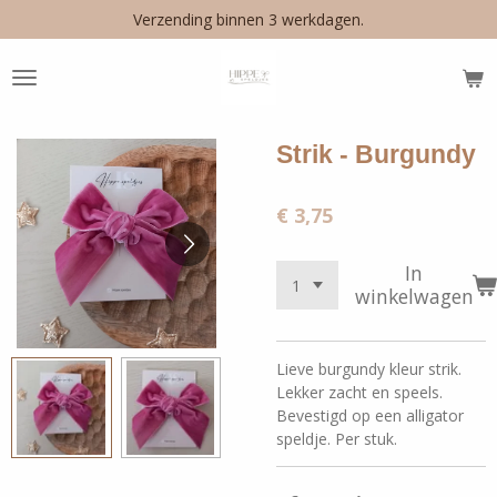
Verzending binnen 3 werkdagen.
Ga
direct
naar
de
hoofdinhoud
Strik - Burgundy
€ 3,75
In
winkelwagen
Lieve burgundy kleur strik.
Lekker zacht en speels.
Bevestigd op een alligator
speldje. Per stuk.