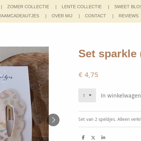
ZOMER COLLECTIE
LENTE COLLECTIE
SWEET BLO
RAAMCADEAUTJES
OVER MIJ
CONTACT
REVIEWS
Set sparkle 
€ 4,75
In winkelwagen
Set van 2 speldjes. Alleen verk
D
D
S