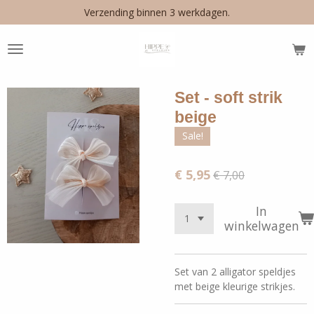
Verzending binnen 3 werkdagen.
Ga
direct
naar
de
hoofdinhoud
Set - soft strik
beige
Sale!
€ 5,95
€ 7,00
In
winkelwagen
Set van 2 alligator speldjes
met beige kleurige strikjes.