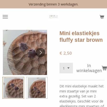
Verzending binnen 3 werkdagen.
Ga
direct
naar
de
hoofdinhoud
Mini elastiekjes
fluffy star brown
€ 2,50
In
winkelwagen
Dit mini elastiekje maakt het
mini staartje van je mini
extra gezellig. Set van 2
elastiekjes. Geschikt voor de
allerkleinste mini staartjes of