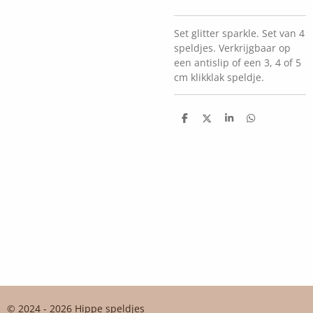
Set glitter sparkle. Set van 4
speldjes. Verkrijgbaar op
een antislip of een 3, 4 of 5
cm klikklak speldje.
D
D
S
D
e
e
h
e
l
e
a
l
e
l
r
e
n
e
n
© 2024 - 2026 Hippe speldjes