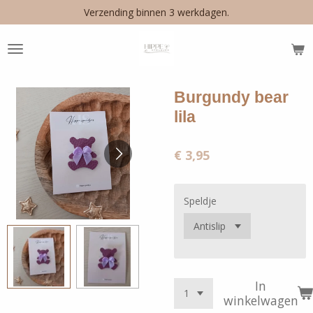
Verzending binnen 3 werkdagen.
Ga
direct
naar
de
hoofdinhoud
Burgundy bear
lila
€ 3,95
Speldje
In
winkelwagen