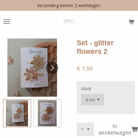
Verzending binnen 3 werkdagen.
Ga
direct
naar
de
hoofdinhoud
Set - glitter
flowers 2
€ 7,50
Maat
In
winkelwagen