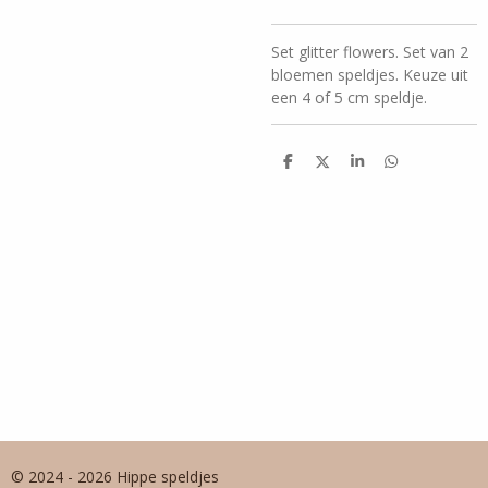
Set glitter flowers. Set van 2
bloemen speldjes. Keuze uit
een 4 of 5 cm speldje.
D
D
S
D
e
e
h
e
l
e
a
l
e
l
r
e
n
e
n
© 2024 - 2026 Hippe speldjes