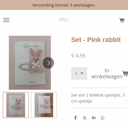
Verzending binnen 3 werkdagen.
Ga
direct
naar
de
hoofdinhoud
Set - Pink rabbit
€ 4,95
In
winkelwagen
Set van 2 klikklak speldjes. 5
cm speldje.
D
D
S
D
e
e
h
e
l
e
a
l