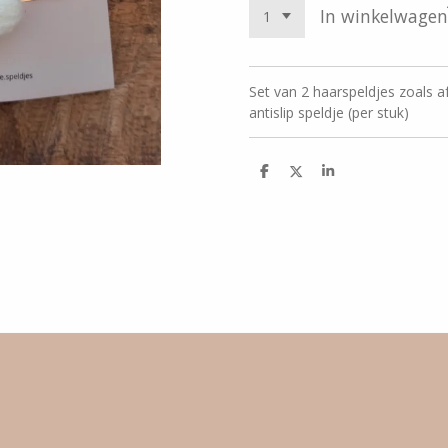
In winkelwagen
Set van 2 haarspeldjes zoals a
antislip speldje (per stuk)
D
D
S
e
e
h
l
e
a
e
l
r
n
e