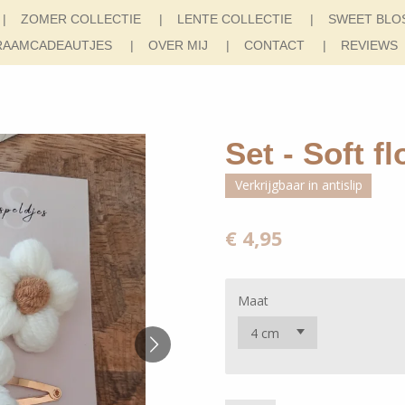
ZOMER COLLECTIE
LENTE COLLECTIE
SWEET BLO
RAAMCADEAUTJES
OVER MIJ
CONTACT
REVIEWS
Set - Soft f
Verkrijgbaar in antislip
€ 4,95
Maat