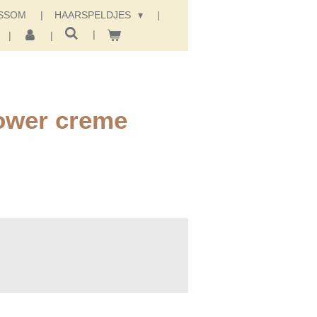
SSOM
HAARSPELDJES
lower creme