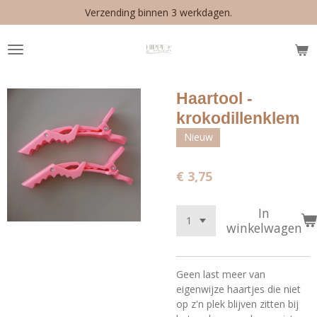
Verzending binnen 3 werkdagen.
Ga
direct
naar
de
hoofdinhoud
Haartool -
krokodillenklem
Nieuw
€ 3,75
In
winkelwagen
Geen last meer van
eigenwijze haartjes die niet
op z'n plek blijven zitten bij