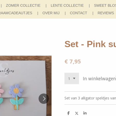
ZOMER COLLECTIE
LENTE COLLECTIE
SWEET BLO
RAAMCADEAUTJES
OVER MIJ
CONTACT
REVIEWS
Set - Pink 
€ 7,95
In winkelwagen
Set van 3 alligator speldjes va
D
D
S