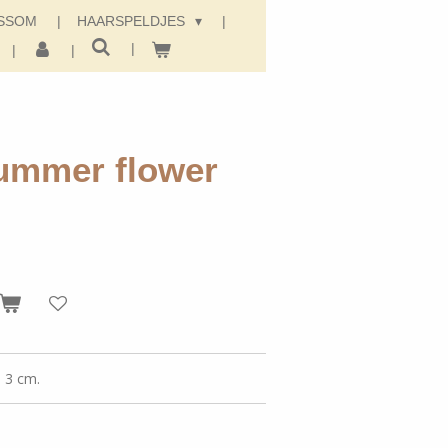
SSOM
HAARSPELDJES
summer flower
n 3 cm.