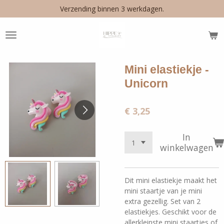
Verzending binnen 3 werkdagen.
Ga
direct
naar
de
hoofdinhoud
Mini elastiekje -
Unicorn
€ 3,25
In
winkelwagen
Dit mini elastiekje maakt het
mini staartje van je mini
extra gezellig. Set van 2
elastiekjes. Geschikt voor de
allerkleinste mini staartjes of