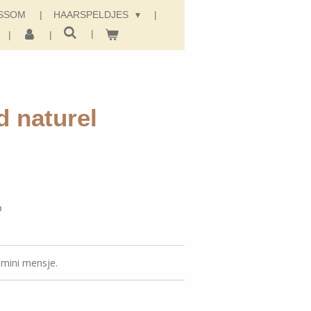
SSOM
HAARSPELDJES
d naturel
 mini mensje.