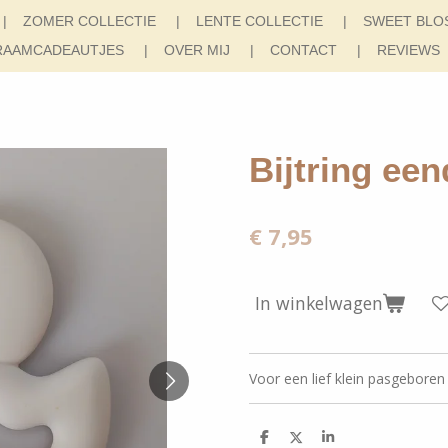
ZOMER COLLECTIE
LENTE COLLECTIE
SWEET BLO
RAAMCADEAUTJES
OVER MIJ
CONTACT
REVIEWS
Bijtring een
€ 7,95
In winkelwagen
Voor een lief klein pasgeboren
D
D
S