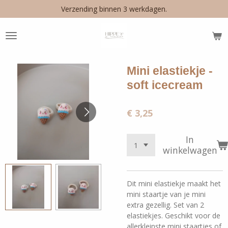
Verzending binnen 3 werkdagen.
Ga
direct
naar
de
hoofdinhoud
Mini elastiekje -
soft icecream
€ 3,25
In
winkelwagen
Dit mini elastiekje maakt het
mini staartje van je mini
extra gezellig. Set van 2
elastiekjes. Geschikt voor de
allerkleinste mini staartjes of