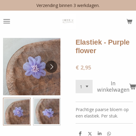
Verzending binnen 3 werkdagen.
Ga
direct
naar
de
hoofdinhoud
Elastiek - Purple
flower
€ 2,95
In
winkelwagen
Prachtige paarse bloem op
een elastiek. Per stuk.
D
D
S
D