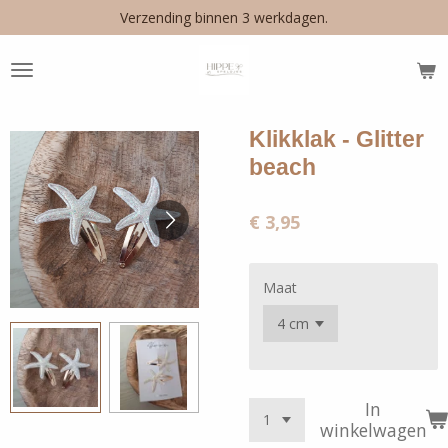
Verzending binnen 3 werkdagen.
Ga
direct
naar
de
hoofdinhoud
Klikklak - Glitter
beach
€ 3,95
Maat
In
winkelwagen