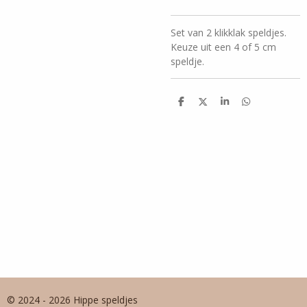
Set van 2 klikklak speldjes.
Keuze uit een 4 of 5 cm
speldje.
D
D
S
D
e
e
h
e
l
e
a
l
e
l
r
e
n
e
n
© 2024 - 2026 Hippe speldjes