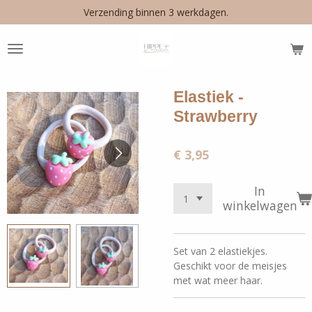
Verzending binnen 3 werkdagen.
Ga
direct
naar
de
hoofdinhoud
Elastiek -
Strawberry
€ 3,95
In
winkelwagen
Set van 2 elastiekjes.
Geschikt voor de meisjes
met wat meer haar.